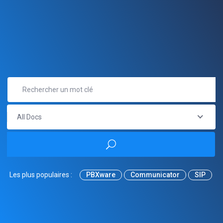
All Docs
Les plus populaires :
PBXware
Communicator
SIP