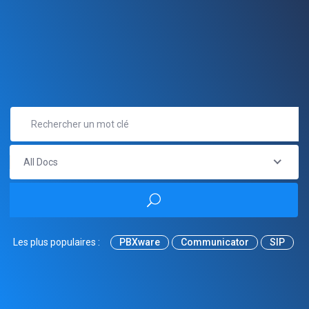
All Docs
Les plus populaires :
PBXware
Communicator
SIP