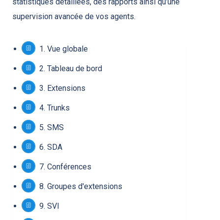
statistiques détaillées, des rapports ainsi qu’une
supervision avancée de vos agents.
1.
Vue globale
2.
Tableau de bord
3.
Extensions
4.
Trunks
5.
SMS
6.
SDA
7.
Conférences
8.
Groupes d'extensions
9.
SVI