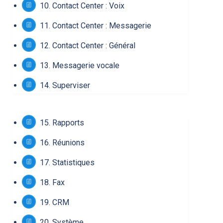
10.
Contact Center : Voix
11.
Contact Center : Messagerie
12.
Contact Center : Général
13.
Messagerie vocale
14.
Superviser
15.
Rapports
16.
Réunions
17.
Statistiques
18.
Fax
19.
CRM
20.
Système