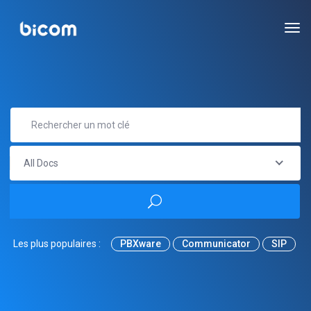
All Docs
Les plus populaires :
PBXware
Communicator
SIP