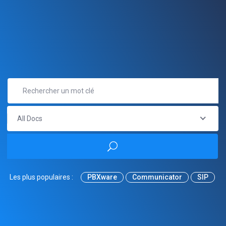
All Docs
Les plus populaires :
PBXware
Communicator
SIP