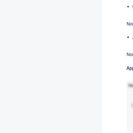
No
Nom
Ap