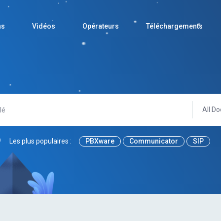
ns
Vidéos
Opérateurs
Téléchargements
All Do
Les plus populaires :
PBXware
Communicator
SIP