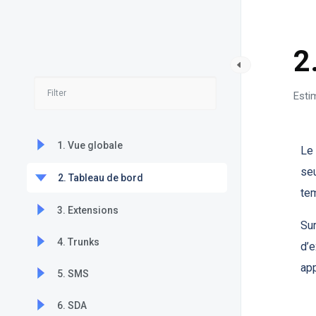
PBXware Multi-Tenant
2
Esti
1. Vue globale
Le
seu
2. Tableau de bord
te
3. Extensions
Sur
4. Trunks
d’e
app
5. SMS
6. SDA