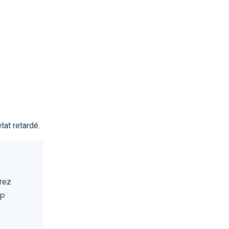
at retardé.
rrez
IP