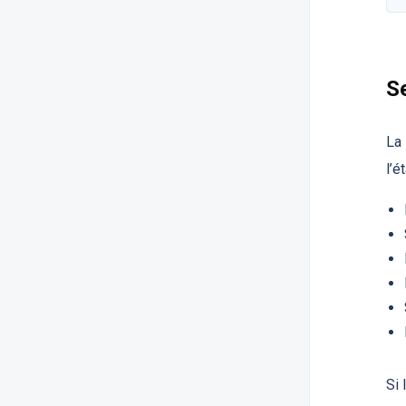
S
La 
l’é
Si 