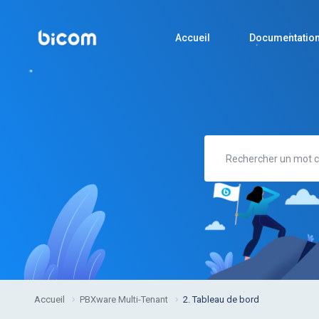
Accueil
Documentatio
Accueil
PBXware Multi-Tenant
2. Tableau de bord