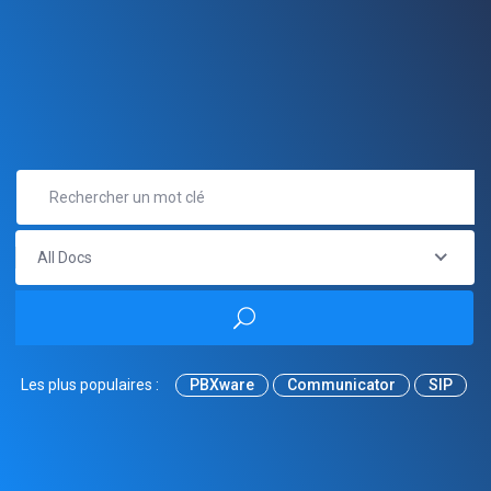
All Docs
Les plus populaires :
PBXware
Communicator
SIP