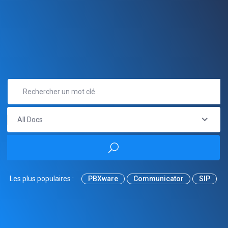
All Docs
Les plus populaires :
PBXware
Communicator
SIP